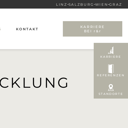
LINZ
SALZBURG
WIEN
GRAZ
KARRIERE
S
KONTAKT
BEI r&r
HTE
KARRIERE
REFERENZEN
ICKLUNG
STANDORTE