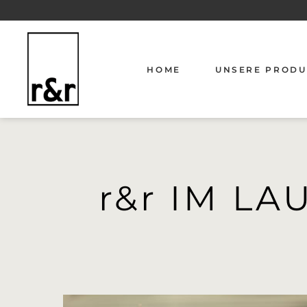
HOME
UNSERE PRODU
FUNKTIONSTÜR
AUSSENTÜREN
STANDARDTÜR
r&r IM L
GLASTÜREN
ZARGEN UND S
BESCHLÄGE