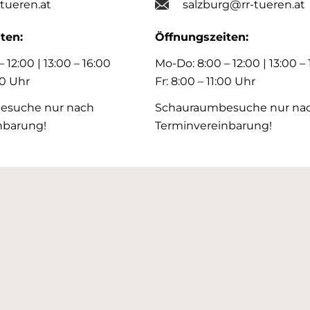
-tueren.at
salzburg@rr-tueren.at
ten:
Öffnungszeiten:
 12:00 | 13:00 – 16:00
Mo-Do: 8:00 – 12:00 | 13:00 –
00 Uhr
Fr: 8:00 – 11:00 Uhr
esuche nur nach
Schauraumbesuche nur na
nbarung!
Terminvereinbarung!
zzentrum
Kompetenzzentrum
GRAZ
88 34 00 0
+43 316 243 743 0
eierfeil-Straße 5
Laubgasse 46
rchtoldsdorf
8055 Graz