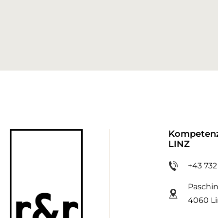
Kompeten
LINZ
+43 732
Paschin
4060 L