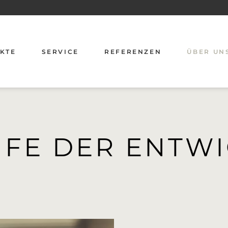
KTE
SERVICE
REFERENZEN
ÜBER UN
EN
BERATUNG
GESCHIC
PLANUNG
PARTNER
EN
MONTAGE
AUFE DER ENTW
WARTUNG & PFLEGE
TÖCKE
VIDEOANLEITUNGEN
BRANDSCHUTZ
KENNZEICHNUNG