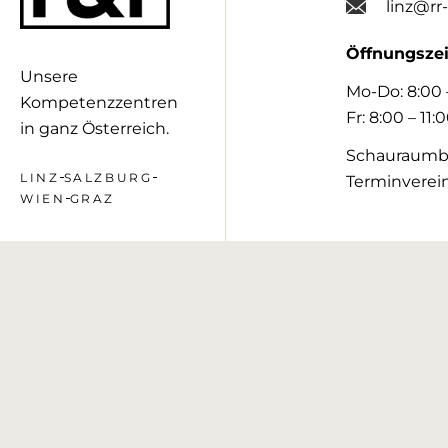
linz@rr
Öffnungszei
Unsere
Mo-Do: 8:00 –
Kompetenzzentren
Fr: 8:00 – 11:
in ganz Österreich.
Schauraumb
LINZ
SALZBURG
Terminverei
WIEN
GRAZ
Kompeten
WIEN
+43 1 6
Alfred-F
2380 Pe